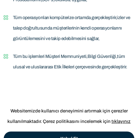
Tüm operasyonları kompüterize ortamda gerçekleştirir,izler ve
talep doğrultusunda müşterilerinin kendi operasyonlarını
görüntülemesini ve takip edebilmesini sağlar,
Tüm bu işlemleri Müşteri Memnuniyeti,Bilgi Güvenliği,tüm
ulusal ve uluslararası Etik İlkeleri çerçevesinde gerçekleştirir.
Websitemizde kullanıcı deneyimini artırmak için çerezler
Çerez Politikası
kullanılmaktadır. Çerez politikasını incelemek için
tıklayınız