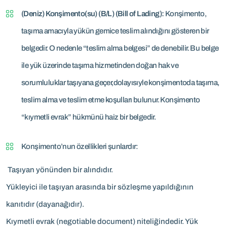
(Deniz) Konşimento(su) (B/L) (Bill of Lading):
Konşimento,
taşıma amacıyla yükün gemice teslim alındığını gösteren bir
belgedir. O nedenle “teslim alma belgesi” de denebilir. Bu belge
ile yük üzerinde taşıma hizmetinden doğan hak ve
sorumluluklar taşıyana geçer,dolayısıyle konşimentoda taşıma,
teslim alma ve teslim etme koşulları bulunur. Konşimento
“kıymetli evrak” hükmünü haiz bir belgedir.
Konşimento’nun özellikleri şunlardır:
Taşıyan yönünden bir alındıdır.
Yükleyici ile taşıyan arasında bir sözleşme yapıldığının
kanıtıdır (dayanağıdır).
Kıymetli evrak (negotiable document) niteliğindedir. Yük