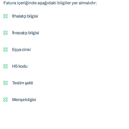
Fatura içeriğinde aşağıdaki bilgiler yer almalıdır;
İthalatçı bilgisi
İhracatçı bilgisi
Eşya cinsi
HS kodu
Teslim şekli
Menşe bilgisi