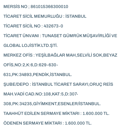
MERSİS NO ; 861015366300010
TİCARET SİCİL MEMURLUĞU : İSTANBUL
TİCARET SİCİL NO : 432673-0
TİCARET ÜNVANI : TUNASET GÜMRÜK MÜŞAVİRLİĞİ VE
GLOBAL LOJİSTİK LTD.ŞTİ.
MERKEZ OFİS : YEŞİLBAĞLAR MAH,SELVİLİ SOK,BEYAZ
OFİS,NO:2,K:6,D:629-630-
631,PK:34893,PENDİK,İSTANBUL.
ŞUBE/DEPO : İSTANBUL TİCARET SARAYI,ORUÇ REİS
MAH.VADİ CAD.NO:108,KAT:5,D:307-
308,PK:34235,GİYİMKENT,ESENLER/İSTANBUL.
TAAHHÜT EDİLEN SERMAYE MİKTARI : 1.600.000 TL.
ÖDENEN SERMAYE MİKTARI : 1.600.000 TL.