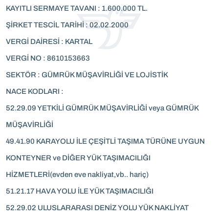
KAYITLI SERMAYE TAVANI : 1.600.000 TL.
ŞİRKET TESCİL TARİHİ : 02.02.2000
VERGİ DAİRESİ : KARTAL
VERGİ NO : 8610153663
SEKTÖR : GÜMRÜK MÜŞAVİRLİĞİ VE LOJİSTİK
NACE KODLARI :
52.29.09 YETKİLİ GÜMRÜK MÜŞAVİRLİĞİ veya GÜMRÜK
MÜŞAVİRLİĞİ
49.41.90 KARAYOLU İLE ÇEŞİTLİ TAŞIMA TÜRÜNE UYGUN
KONTEYNER ve DİĞER YÜK TAŞIMACILIĞI
HİZMETLERİ(evden eve nakliyat,vb.. hariç)
51.21.17 HAVA YOLU İLE YÜK TAŞIMACILIĞI
52.29.02 ULUSLARARASI DENİZ YOLU YÜK NAKLİYAT