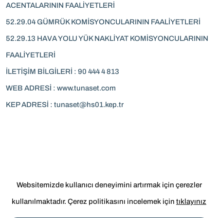
ACENTALARININ FAALİYETLERİ
52.29.04 GÜMRÜK KOMİSYONCULARININ FAALİYETLERİ
52.29.13 HAVA YOLU YÜK NAKLİYAT KOMİSYONCULARININ
FAALİYETLERİ
İLETİŞİM BİLGİLERİ : 90 444 4 813
WEB ADRESİ : www.tunaset.com
KEP ADRESİ :
tunaset@hs01.kep.tr
Websitemizde kullanıcı deneyimini artırmak için çerezler
Çerez Politikası
kullanılmaktadır. Çerez politikasını incelemek için
tıklayınız