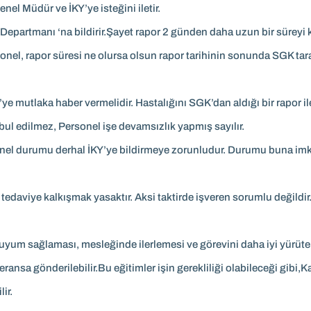
l Müdür ve İKY’ye isteğini iletir.
partmanı ‘na bildirir.Şayet rapor 2 günden daha uzun bir süreyi
onel, rapor süresi ne olursa olsun rapor tarihinin sonunda SGK tara
ye mutlaka haber vermelidir. Hastalığını SGK’dan aldığı bir rapor il
ul edilmez, Personel işe devamsızlık yapmış sayılır.
nel durumu derhal İKY’ye bildirmeye zorunludur. Durumu buna imk
edaviye kalkışmak yasaktır. Aksi taktirde işveren sorumlu değildir. İ
 uyum sağlaması, mesleğinde ilerlemesi ve görevini daha iyi yürüteb
ransa gönderilebilir.Bu eğitimler işin gerekliliği olabileceği gibi,Ka
ir.