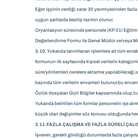
Eğer işçinin verdiği zarar 30 yevmiyesinden fazla i
uygun şartlarda kesilip tazmin olunur.
Oryantasyon sürecinde personele (KP.01) Eğitim Yö
Değerlendirme Formu ile Genel Müdür ve/veya Müşa
3.10.
Yukarıda tanımlanan işlemlere ait tüm evrakl
formunun ilk sayfasında kişisel verilerin kategori
süre/yöntemleri,nerelere aktarma yapılabileceği,id
bazında tüm verilerin envanteri bulunur,bu envanter y
Özlük dosyaları Gizli Bilgiler kapsamında olup,tur
Yukarıda belirtilen tüm formlar personelin işe alı
küçük idari değişimler söz konusu olduğunda her 
3.11.FAZLA ÇALIŞMA VE FAZLA SÜRELİ ÇALI
İşveren, gerekli gördüğü durumlarda fazla çalışma