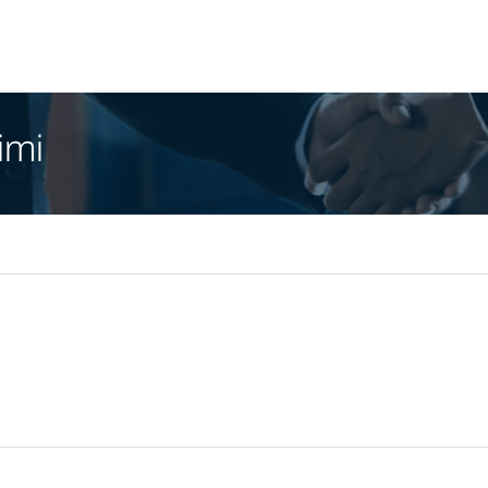
tım Filmi
imi