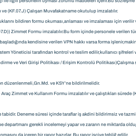
 ile ilgili personelin uyması zorunlu maddeleri içerir.Bu sözleşme i
ve (KF.07.J) Çalışan Muvafakatname okutulup imzalatılır.
arını bildiren formu okuması,anlaması ve imzalaması için verilir ve
.D)) Zimmet Formu imzalatılır.Bu form içinde personele verilen tüm h
şe başladığında kendisine verilen VPN hakkı varsa forma işlenir,maki
stem Yöneticisi tarafından kontrol ve teslim edilir,kullanıcı şifreleri
dirme ve Veri Girişi Politikası / Erişim Kontrolü Politikası)Çalışma
den düzenlenmeli,Gn.Md. ve KSY’ne bildirilmelidir.
M) Araç Zimmet ve Kullanım Formu imzalatılır ve çalıştıkları süred
tabidir. Deneme süresi içinde taraflar iş akdini bildirimsiz ve tazm
ebe departmanı gerekli incelemeyi yapar ve zararın ne miktarda old
sını da içeren bir rapor hazırlar. Bu rapor işçiye tebliğ edilir.