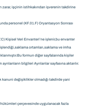
n zarar, işçinin istihkakından işverenin takdirine
sonunda personel (KF.01.F) Oryantasyon Sonrası
C) Kişisel Veri Envanteri’ne işlenir,bu envanter
e işlendiği,saklama ortamları,saklama ve imha
ıklanmıştır.Bu formun diğer sayfalarında kişiler
yrılanların bilgileri Ayrılanlar sayfasına aktarılır.
k kanuni değişiklikler olmadığı takdirde yani
unu hükümleri çerçevesinde uygulanacak fazla