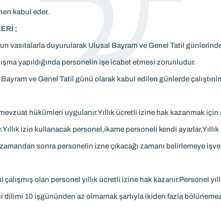
inen kabul eder.
ERİ ;
n vasıtalarla duyurularak Ulusal Bayram ve Genel Tatil günlerinde 
lışma yapıldığında personelin işe icabet etmesi zorunludur.
l Bayram ve Genel Tatil günü olarak kabul edilen günlerde çalıştırıl
i mevzuat hükümleri uygulanır.Yıllık ücretli izine hak kazanmak için ş
ılır.Yıllık izin kullanacak personel,ikame personeli kendi ayarlar.Yıll
mandan sonra personelin izne çıkacağı zamanı belirlemeye işveren 
ir yıl çalışmış olan personel yıllık ücretli izine hak kazanır.Personel y
rinci dilimi 10 işgününden az olmamak şartıyla ikiden fazla bölünem