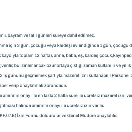
ır, bayram ve tatil günleri süreye dahil edilmez.
lenme için 3 gün, çocuğu veya kardeşi evlendiğinde 1 gün, çocu
kaydıyla toplam 12 hafta), anne, baba, eş, kardeş,çocuk,kayınpede
)verilir, bu izinler ancak özür ortaya çıktığı zaman kullanılır ve yıl
3 iş gününü geçmemek şartıyla mazeret izni kullanabilir.Personel bu
ber verip onaylatmak zorundadır.
amirinin onayı ile en fazla 2 hafta süre ile ücretsiz mazeret izni veri
lması halinde amirinin onayı ile ücretsiz izin verilir.
(KF.07.E) İzin Formu doldurulur ve Genel Müdüre onaylatılır.