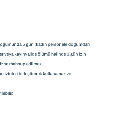
ğu doğumunda 5 gün (kadın personele doğumdan
r veya kayınvalide ölümü halinde 3 gün izin
lık izne mahsup edilmez.
 izinleri birleştirerek kullanamaz ve
lebilir.