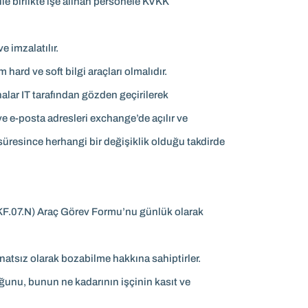
le birlikte işe alınan personele KVKK
 imzalatılır.
ard ve soft bilgi araçları olmalıdır.
nalar IT tarafından gözden geçirilerek
 ve e-posta adresleri exchange’de açılır ve
 süresince herhangi bir değişiklik olduğu takdirde
e (KF.07.N) Araç Görev Formu’nu günlük olarak
inatsız olarak bozabilme hakkına sahiptirler.
uğunu, bunun ne kadarının işçinin kasıt ve