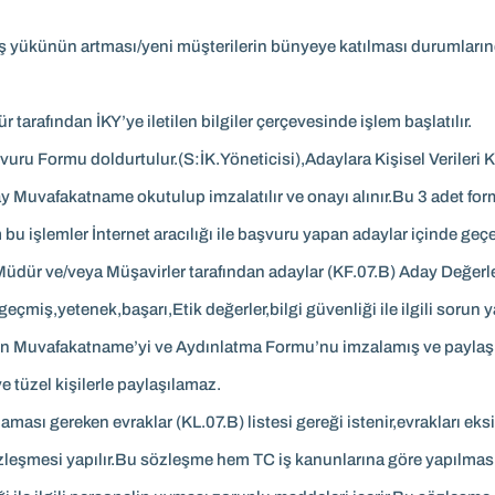
ş yükünün artması/yeni müşterilerin bünyeye katılması durumlarınd
 tarafından İKY’ye iletilen bilgiler çerçevesinde işlem başlatılır.
vuru Formu doldurtulur.(S:İK.Yöneticisi),Adaylara Kişisel Veriler
 Muvafakatname okutulup imzalatılır ve onayı alınır.Bu 3 adet for
u işlemler İnternet aracılığı ile başvuru yapan adaylar içinde geçer
dür ve/veya Müşavirler tarafından adaylar (KF.07.B) Aday Değerlend
 geçmiş,yetenek,başarı,Etik değerler,bilgi güvenliği ile ilgili soru
yın Muvafakatname’yi ve Aydınlatma Formu’nu imzalamış ve paylaşım
 tüzel kişilerle paylaşılamaz.
ması gereken evraklar (KL.07.B) listesi gereği istenir,evrakları eks
Sözleşmesi yapılır.Bu sözleşme hem TC iş kanunlarına göre yapılmas