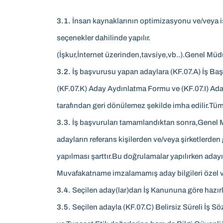
3.1.
İnsan kaynaklarının optimizasyonu ve/veya i
seçenekler dahilinde yapılır.
(İşkur,İnternet üzerinden,tavsiye,vb..).Genel Müdür
3.2.
İş başvurusu yapan adaylara (KF.07.A) İş Baş
(KF.07.K) Aday Aydınlatma Formu ve (KF.07.I) Aday
tarafından geri dönülemez şekilde imha edilir.Tüm b
3.3.
İş başvuruları tamamlandıktan sonra,Genel Mü
adayların referans kişilerden ve/veya şirketlerden
yapılması şarttır.Bu doğrulamalar yapılırken ada
Muvafakatname imzalamamış aday bilgileri özel ve
3.4.
Seçilen aday(lar)dan İş Kanununa göre hazırla
3.5.
Seçilen adayla (KF.07.C) Belirsiz Süreli İş 