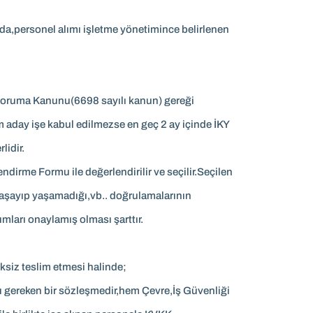
a,personel alımı işletme yönetimince belirlenen
i Koruma Kanunu(6698 sayılı kanun) gereği
m aday işe kabul edilmezse en geç 2 ay içinde İKY
lidir.
irme Formu ile değerlendirilir ve seçilir.Seçilen
n yaşayıp yaşamadığı,vb.. doğrulamalarının
ları onaylamış olması şarttır.
iksiz teslim etmesi halinde;
ı gereken bir sözleşmedir,hem Çevre,İş Güvenliği