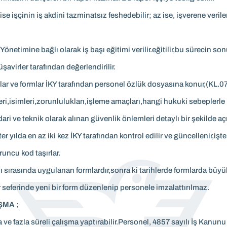
se işçinin iş akdini tazminatsız feshedebilir; az ise, işverene verile
netimine bağlı olarak iş başı eğitimi verilir.eğitilir,bu sürecin 
virler tarafından değerlendirilir.
ar ve formlar İKY tarafından personel özlük dosyasına konur,(KL.07.
leri,isimleri,zorunlulukları,işleme amaçları,hangi hukuki sebeplerl
ari ve teknik olarak alınan güvenlik önlemleri detaylı bir şekilde aç
ılda en az iki kez İKY tarafından kontrol edilir ve güncellenir,işten a
uncu kod taşırlar.
mı sırasında uygulanan formlardır,sonra ki tarihlerde formlarda büyü
seferinde yeni bir form düzenlenip personele imzalattırılmaz.
ŞMA ;
 ve fazla süreli çalışma yaptırabilir.Personel, 4857 sayılı İş Kan