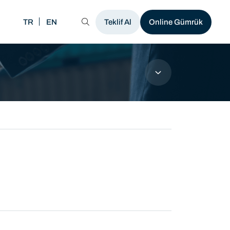
TR
EN
MENÜ
Teklif Al
Online Gümrük