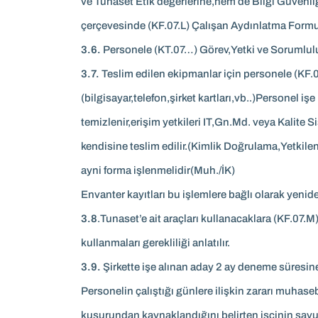
ve Tunaset Etik değerlerine,hem de Bilgi Güvenliği
çerçevesinde (KF.07.L) Çalışan Aydınlatma Formu 
3.6.
Personele (KT.07…) Görev,Yetki ve Sorumlulukl
3.7.
Teslim edilen ekipmanlar için personele (KF.07
(bilgisayar,telefon,şirket kartları,vb..)Personel i
temizlenir,erişim yetkileri IT,Gn.Md. veya Kalite Si
kendisine teslim edilir.(Kimlik Doğrulama,Yetkilen
ayni forma işlenmelidir(Muh./İK)
Envanter kayıtları bu işlemlere bağlı olarak yeni
3.8
.Tunaset’e ait araçları kullanacaklara (KF.07.
kullanmaları gerekliliği anlatılır.
3.9.
Şirkette işe alınan aday 2 ay deneme süresine 
Personelin çalıştığı günlere ilişkin zararı muhas
kusurundan kaynaklandığını belirten işçinin savunma