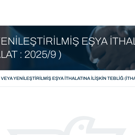
tım Filmi
ENİLEŞTİRİLMİŞ EŞYA İTHA
AT : 2025/9 )
VEYA YENİLEŞTİRİLMİŞ EŞYA İTHALATINA İLİŞKİN TEBLİĞ (İTHAL