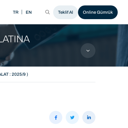
TR
EN
MENÜ
Teklif Al
Online Gümrük
LATINA
AT : 2025/9 )