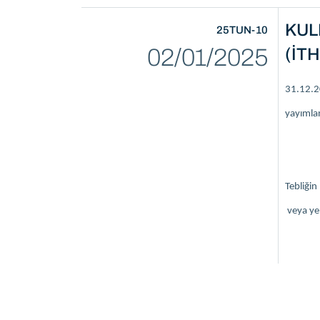
KUL
25TUN-10
02/01/2025
(İTH
31.12.20
yayımlan
Tebliğin
veya yen