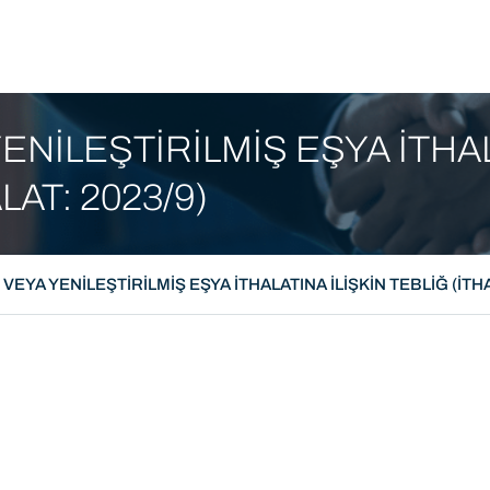
tım Filmi
ENİLEŞTİRİLMİŞ EŞYA İTHA
LAT: 2023/9)
VEYA YENİLEŞTİRİLMİŞ EŞYA İTHALATINA İLİŞKİN TEBLİĞ (İTHA