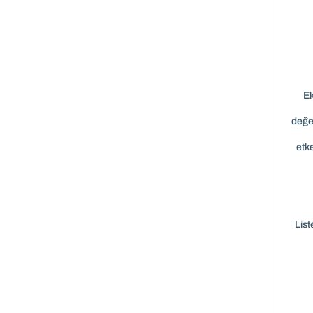
Ek
değer
etk
List