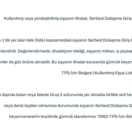
Kullanılmış veya yenileştirilmiş eşyanın ithalatı, Serbest Dolaşıma Giriş
-1’de yer alan liste (liste) kapsamındaki eşyanın Serbest Dolaşıma Giriş
lendirilir. Değerlendirmede; ithalatçının niteliği, eşyanın miktarı, iç piyas
enler de göz önüne alınabilir. Bu eşyanın ithalatı esnasında gümrük bey
TPS-İzin Belgesi (Kullanılmış Eşya-Liste
e dışında kalan veya listede Grup 2 sütununda yer almakla birlikte sivil 
veya deniz taşıtları olmaması durumunda eşyanın Serbest Dolaşıma Gir
beyannamesinin tescilinde gümrük idarelerince “0962-TPS-İzin Belge