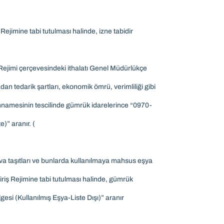
 Rejimine tabi tutulması halinde, izne tabidir
 Rejimi çerçevesindeki ithalatı Genel Müdürlükçe
adan tedarik şartları, ekonomik ömrü, verimliliği gibi
annamesinin tescilinde gümrük idarelerince “0970-
)” aranır. (
hava taşıtları ve bunlarda kullanılmaya mahsus eşya
iş Rejimine tabi tutulması halinde, gümrük
si (Kullanılmış Eşya-Liste Dışı)” aranır