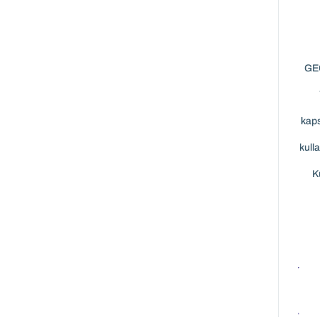
GEÇ
kaps
kull
K